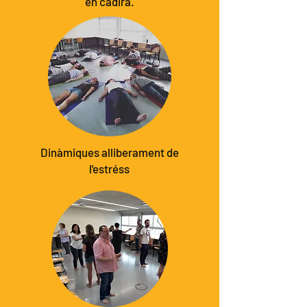
en cadira.
Dinàmiques alliberament de
l'estréss